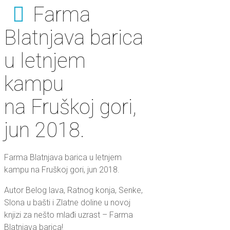
Farma
Blatnjava barica
u letnjem
kampu
na Fruškoj gori,
jun 2018.
Farma Blatnjava barica u letnjem
kampu na Fruškoj gori, jun 2018.
Autor Belog lava, Ratnog konja, Senke,
Slona u bašti i Zlatne doline u novoj
knjizi za nešto mlađi uzrast – Farma
Blatnjava barica!