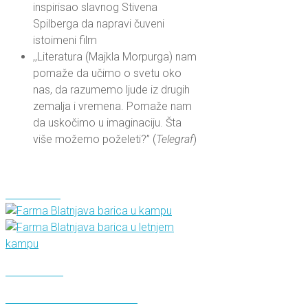
inspirisao slavnog Stivena
Spilberga da napravi čuveni
istoimeni film
,,Literatura (Majkla Morpurga) nam
pomaže da učimo o svetu oko
nas, da razumemo ljude iz drugih
zemalja i vremena. Pomaže nam
da uskočimo u imaginaciju. Šta
više možemo poželeti?” (
Telegraf
)