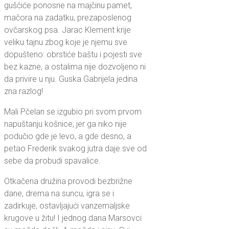
guščiće ponosne na majčinu pamet,
mačora na zadatku, prezaposlenog
ovčarskog psa. Jarac Klement krije
veliku tajnu zbog koje je njemu sve
dopušteno: obrstiće baštu i pojesti sve
bez kazne, a ostalima nije dozvoljeno ni
da privire u nju. Guska Gabrijela jedina
zna razlog!
Mali Pčelan se izgubio pri svom prvom
napuštanju košnice, jer ga niko nije
podučio gde je levo, a gde desno, a
petao Frederik svakog jutra daje sve od
sebe da probudi spavalice.
Otkačena družina provodi bezbrižne
dane, drema na suncu, igra se i
zadirkuje, ostavljajući vanzemaljske
krugove u žitu! I jednog dana Marsovci