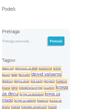
Podeli:
Pretraga
Pretraga
Pretraži
za:
Tagovi
adam kej
aktivnosti za bebe
anatomija
arktik
dejvid valijams
bazen
bebe
bestseler
detektivi
džejmi oliver
erik karle
genijalni
hrabrost
knjiga
hrana
ideja
interaktivna knjiga
izuzetni
za decu
knjige za
knjige za edukatore
mlade
knjige za roditelje
kreativni
kućica na
drvetu
macka
marvelov univerzum
marvel