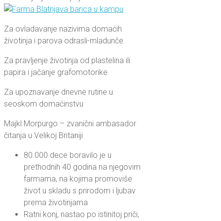
Za ovladavanje nazivima domaćih
životinja i parova odrasli-mladunče
Za pravljenje životinja od plastelina ili
papira i jačanje grafomotorike
Za upoznavanje dnevne rutine u
seoskom domaćinstvu
Majkl Morpurgo – zvanični ambasador
čitanja u Velikoj Britaniji
80.000 dece boravilo je u
prethodnih 40 godina na njegovim
farmama, na kojima promoviše
život u skladu s prirodom i ljubav
prema životinjama
Ratni konj, nastao po istinitoj priči,