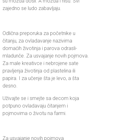
su možda došli. A možda i nisu. Svi
zajedno se ludo zabavljaju.
Odlična preporuka za početnike u
čitanju, za ovladavanje nazivima
domaćih životinja i parova odrasli-
mladunče. Za usvajanje novih pojmova.
Za male kreativce i nebrojene sate
pravljenja životinja od plastelina ili
papira. I za učenje šta je levo, a šta
desno.
Uživajte se i smejte sa decom koja
potpuno ovladavaju čitanjem i
pojmovima o životu na farmi.
Za usvajanje novih pojmova