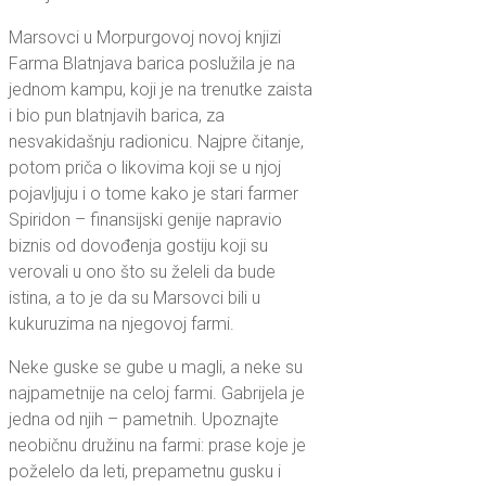
Marsovci u Morpurgovoj novoj knjizi
Farma Blatnjava barica poslužila je na
jednom kampu, koji je na trenutke zaista
i bio pun blatnjavih barica, za
nesvakidašnju radionicu. Najpre čitanje,
potom priča o likovima koji se u njoj
pojavljuju i o tome kako je stari farmer
Spiridon – finansijski genije napravio
biznis od dovođenja gostiju koji su
verovali u ono što su želeli da bude
istina, a to je da su Marsovci bili u
kukuruzima na njegovoj farmi.
Neke guske se gube u magli, a neke su
najpametnije na celoj farmi. Gabrijela je
jedna od njih – pametnih. Upoznajte
neobičnu družinu na farmi: prase koje je
poželelo da leti, prepametnu gusku i