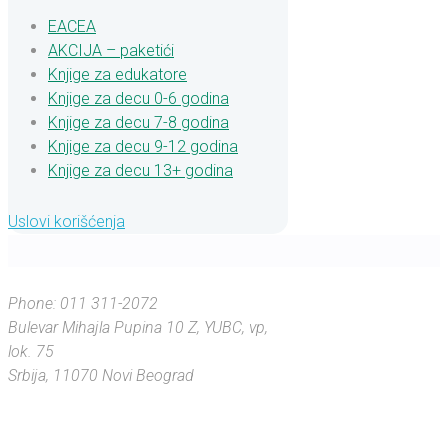
EACEA
AKCIJA – paketići
Knjige za edukatore
Knjige za decu 0-6 godina
Knjige za decu 7-8 godina
Knjige za decu 9-12 godina
Knjige za decu 13+ godina
Uslovi korišćenja
Phone: 011 311-2072
Bulevar Mihajla Pupina 10 Z, YUBC, vp,
„Pandana je
„Medvedi
„Zašto je
lok. 75
spavaju zimi,
Miša siv kao
poljubila
Srbija, 11070 Novi Beograd
Tom, a Gliša
Nikoalu u
a na
iste boje kao
obraz zato
Severnom
polu je uvek
što su još
Džeri?”