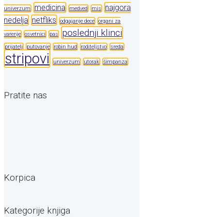
medicina
najgora
univerzum
medved
mis
nedelja
netfliks
odgajanje dece
organi za
poslednji klinci
varenje
osvetnici
pas
prijatelj
putovanje
robin hud
roditeljstvo
sreda
stripovi
univerzum
utorak
šimpanza
Pratite nas
Korpica
Kategorije knjiga