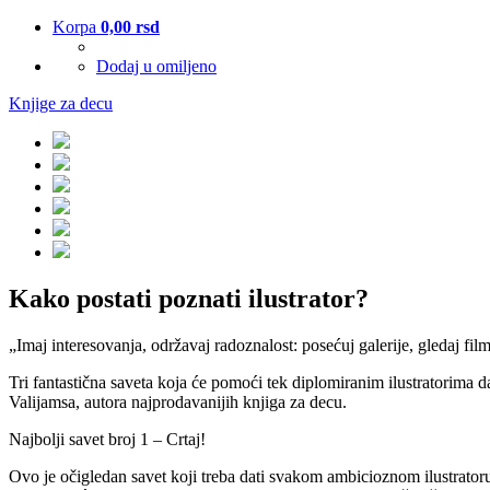
Korpa
0,00
rsd
Dodaj u omiljeno
Knjige za decu
Kako postati poznati ilustrator?
„Imaj interesovanja, održavaj radoznalost: posećuj galerije, gledaj film
Tri fantastična saveta koja će pomoći tek diplomiranim ilustratorima 
Valijamsa, autora najprodavanijih knjiga za decu.
Najbolji savet broj 1 – Crtaj!
Ovo je očigledan savet koji treba dati svakom ambicioznom ilustratoru, 