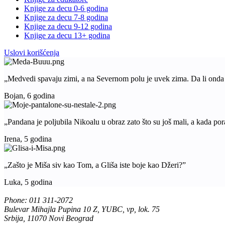
Knjige za decu 0-6 godina
Knjige za decu 7-8 godina
Knjige za decu 9-12 godina
Knjige za decu 13+ godina
Uslovi korišćenja
„Medvedi spavaju zimi, a na Severnom polu je uvek zima. Da li ond
Bojan, 6 godina
„Pandana je poljubila Nikoalu u obraz zato što su još mali, a kada pora
Irena, 5 godina
„Zašto je Miša siv kao Tom, a Gliša iste boje kao Džeri?”
Luka, 5 godina
Phone: 011 311-2072
Bulevar Mihajla Pupina 10 Z, YUBC, vp, lok. 75
Srbija, 11070 Novi Beograd