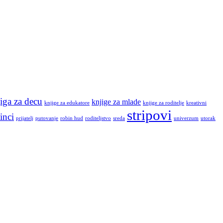
iga za decu
knjige za mlade
knjige za edukatore
knjige za roditelje
kreativni
stripovi
inci
prijatelj
putovanje
robin hud
roditeljstvo
sreda
univerzum
utorak