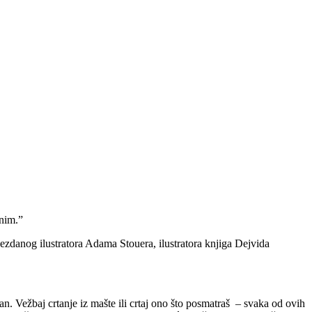
unim.”
zvezdanog ilustratora Adama Stouera, ilustratora knjiga Dejvida
an. Vežbaj crtanje iz mašte ili crtaj ono što posmatraš – svaka od ovih