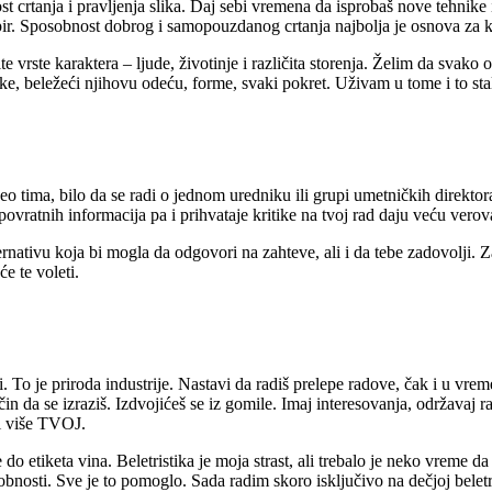
st crtanja i pravljenja slika. Daj sebi vremena da isprobaš nove tehnike i 
r. Sposobnost dobrog i samopouzdanog crtanja najbolja je osnova za kar
te vrste karaktera – ljude, životinje i različita storenja. Želim da svak
ke, beležeći njihovu odeću, forme, svaki pokret. Uživam u tome i to sta
ti deo tima, bilo da se radi o jednom uredniku ili grupi umetničkih direkt
povratnih informacija pa i prihvataje kritike na tvoj rad daju veću ve
nativu koja bi mogla da odgovori na zahteve, ali i da tebe zadovolji. Zap
e te voleti.
i. To je priroda industrije. Nastavi da radiš prelepe radove, čak i u v
n da se izraziš. Izdvojićeš se iz gomile. Imaj interesovanja, održavaj ra
 i više TVOJ.
do etiketa vina. Beletristika je moja strast, ali trebalo je neko vreme 
sti. Sve je to pomoglo. Sada radim skoro isključivo na dečjoj beletristici,