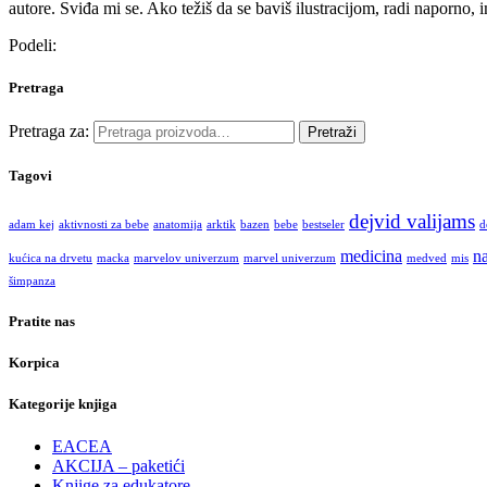
autore. Sviđa mi se. Ako težiš da se baviš ilustracijom, radi naporno, i
Podeli:
Pretraga
Pretraga za:
Pretraži
Tagovi
dejvid valijams
adam kej
aktivnosti za bebe
anatomija
arktik
bazen
bebe
bestseler
d
medicina
na
kućica na drvetu
macka
marvelov univerzum
marvel univerzum
medved
mis
šimpanza
Pratite nas
Korpica
Kategorije knjiga
EACEA
AKCIJA – paketići
Knjige za edukatore