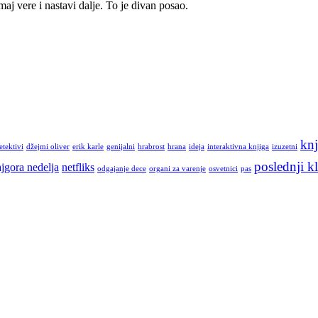
maj vere i nastavi dalje. To je divan posao.
knj
etektivi
džejmi oliver
erik karle
genijalni
hrabrost
hrana
ideja
interaktivna knjiga
izuzetni
poslednji kl
jgora nedelja
netfliks
odgajanje dece
organi za varenje
osvetnici
pas