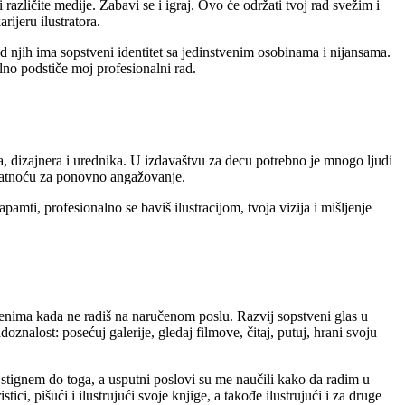
različite medije. Zabavi se i igraj. Ovo će održati tvoj rad svežim i
ijeru ilustratora.
o od njih ima sopstveni identitet sa jedinstvenim osobinama i nijansama.
lno podstiče moj profesionalni rad.
ora, dizajnera i urednika. U izdavaštvu za decu potrebno je mnogo ljudi
rovatnoću za ponovno angažovanje.
amti, profesionalno se baviš ilustracijom, tvoja vizija i mišljenje
remenima kada ne radiš na naručenom poslu. Razvij sopstveni glas u
doznalost: posećuj galerije, gledaj filmove, čitaj, putuj, hrani svoju
da stignem do toga, a usputni poslovi su me naučili kako da radim u
 pišući i ilustrujući svoje knjige, a takođe ilustrujući i za druge