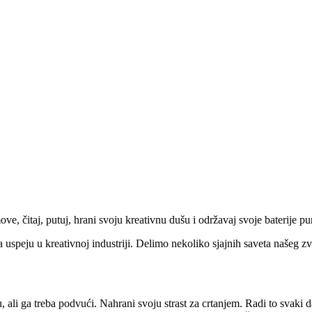
ove, čitaj, putuj, hrani svoju kreativnu dušu i održavaj svoje baterije p
da uspeju u kreativnoj industriji. Delimo nekoliko sjajnih saveta našeg 
ali ga treba podvući. Nahrani svoju strast za crtanjem. Radi to svaki d