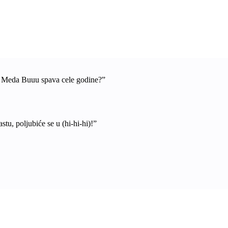
a Meda Buuu spava cele godine?”
stu, poljubiće se u (hi-hi-hi)!”