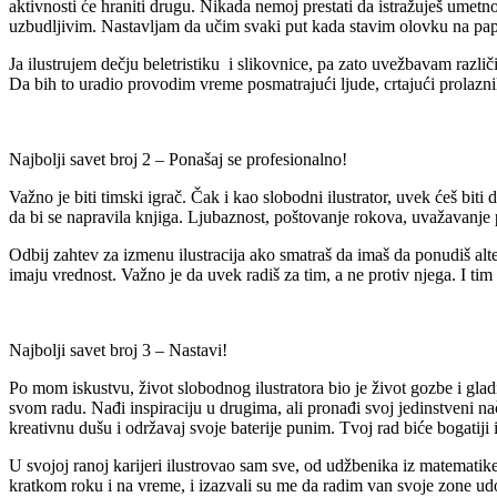
aktivnosti će hraniti drugu. Nikada nemoj prestati da istražuješ umetno
uzbudljivim. Nastavljam da učim svaki put kada stavim olovku na papi
Ja ilustrujem dečju beletristiku i slikovnice, pa zato uvežbavam različi
Da bih to uradio provodim vreme posmatrajući ljude, crtajući prolazni
Najbolji savet broj 2 – Ponašaj se profesionalno!
Važno je biti timski igrač. Čak i kao slobodni ilustrator, uvek ćeš bi
da bi se napravila knjiga. Ljubaznost, poštovanje rokova, uvažavanje 
Odbij zahtev za izmenu ilustracija ako smatraš da imaš da ponudiš alter
imaju vrednost. Važno je da uvek radiš za tim, a ne protiv njega. I tim ć
Najbolji savet broj 3 – Nastavi!
Po mom iskustvu, život slobodnog ilustratora bio je život gozbe i glad
svom radu. Nađi inspiraciju u drugima, ali pronađi svoj jedinstveni nači
kreativnu dušu i održavaj svoje baterije punim. Tvoj rad biće bogatiji
U svojoj ranoj karijeri ilustrovao sam sve, od udžbenika iz matematike 
kratkom roku i na vreme, i izazvali su me da radim van svoje zone udobno