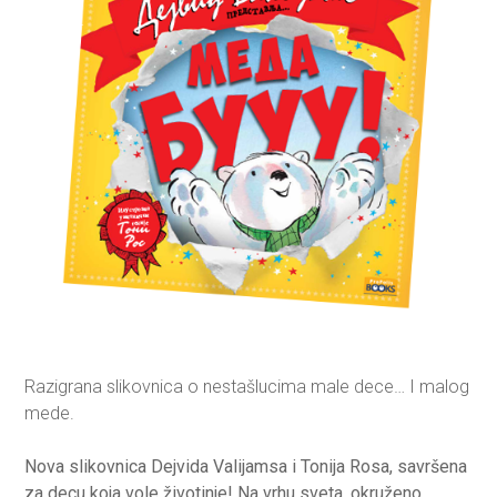
Razigrana slikovnica o nestašlucima male dece… I malog
mede.
Nova slikovnica Dejvida Valijamsa i Tonija Rosa, savršena
za decu koja vole životinje! Na vrhu sveta, okruženo