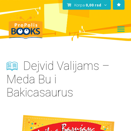
Korpa
0,00
rsd
Dejvid Valijams –
Meda Bu i
Bakicasaurus