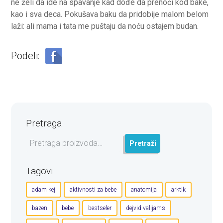
ne želi da ide na spavanje kad dođe da prenoći kod bake,
kao i sva deca. Pokušava baku da pridobije malom belom
laži: ali mama i tata me puštaju da noću ostajem budan.
Podeli:
Pretraga
Pretraga
Pretraži
za:
Tagovi
adam kej
aktivnosti za bebe
anatomija
arktik
bazen
bebe
bestseler
dejvid valijams