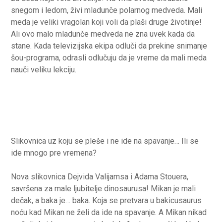
snegom i ledom, živi mladunče polarnog medveda. Mali
meda je veliki vragolan koji voli da plaši druge životinje!
Ali ovo malo mladunče medveda ne zna uvek kada da
stane. Kada televizijska ekipa odluči da prekine snimanje
šou-programa, odrasli odlučuju da je vreme da mali meda
nauči veliku lekciju.
Slikovnica uz koju se pleše i ne ide na spavanje… Ili se
ide mnogo pre vremena?
Nova slikovnica Dejvida Valijamsa i Adama Stouera,
savršena za male ljubitelje dinosaurusa! Mikan je mali
dečak, a baka je… baka. Koja se pretvara u bakicusaurus
noću kad Mikan ne želi da ide na spavanje. A Mikan nikad