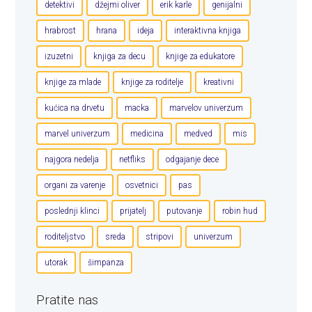
detektivi
džejmi oliver
erik karle
genijalni
hrabrost
hrana
ideja
interaktivna knjiga
izuzetni
knjiga za decu
knjige za edukatore
knjige za mlade
knjige za roditelje
kreativni
kućica na drvetu
macka
marvelov univerzum
marvel univerzum
medicina
medved
mis
najgora nedelja
netfliks
odgajanje dece
organi za varenje
osvetnici
pas
poslednji klinci
prijatelj
putovanje
robin hud
roditeljstvo
sreda
stripovi
univerzum
utorak
šimpanza
Pratite nas