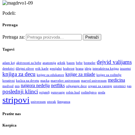
Podeli:
Pretraga
Pretraga za:
Pretraži
Tagovi
dejvid valijams
adam kej
aktivnosti za bebe
anatomija
arktik
bazen
bebe
bestseler
detektivi
džejmi oliver
erik karle
genijalni
hrabrost
hrana
ideja
interaktivna knjiga
izuzetni
knjiga za decu
knjige za mlade
knjige za edukatore
knjige za roditelje
medicina
kreativni
kućica na drvetu
macka
marvelov univerzum
marvel univerzum
najgora nedelja
netfliks
medved
mis
odgajanje dece
organi za varenje
osvetnici
pas
poslednji klinci
prijatelj
putovanje
robin hud
roditeljstvo
sreda
stripovi
univerzum
utorak
šimpanza
Pratite nas
Korpica