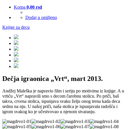
Korpa
0,00
rsd
Dodaj u omiljeno
Knjige za decu
Dečja igraonica „Vrt“, mart 2013.
A
ndžej Maleška je napravio film i seriju po motivima iz knjige. A u
vrtiću „Vrt“ napravili smo s decom čarobnu stolicu. Po priči, baš
takva, crvena stolica, ispunjava svaku želju onog trena kada deca
sednu na nju. U našoj priči, naša stolica je ispunjavala radošću i
igrom svakog ko je učestvovao u njenom stvaranju.