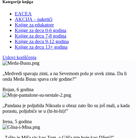
Kategorije knjiga
EACEA
AKCIJA – paketići
Knjige za edukatore
Knjige za decu 0-6 godina
Knjige za decu 7-8 godina
Knjige za decu 9-12 godina
Knjige za decu 13+ godina
Uslovi korišćenja
„Medvedi spavaju zimi, a na Severnom polu je uvek zima. Da li
onda Meda Buuu spava cele godine?”
Bojan, 6 godina
„Pandana je poljubila Nikoalu u obraz zato što su još mali, a kada
porastu, poljubiće se u (hi-hi-hi)!”
Irena, 5 godina
„Zašto je Miša siv kao Tom, a Gliša iste boje kao Džeri?”