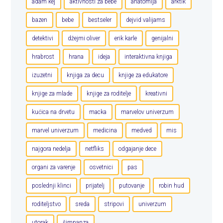
adam kej
aktivnosti za bebe
anatomija
arktik
bazen
bebe
bestseler
dejvid valijams
detektivi
džejmi oliver
erik karle
genijalni
hrabrost
hrana
ideja
interaktivna knjiga
izuzetni
knjiga za decu
knjige za edukatore
knjige za mlade
knjige za roditelje
kreativni
kućica na drvetu
macka
marvelov univerzum
marvel univerzum
medicina
medved
mis
najgora nedelja
netfliks
odgajanje dece
organi za varenje
osvetnici
pas
poslednji klinci
prijatelj
putovanje
robin hud
roditeljstvo
sreda
stripovi
univerzum
utorak
šimpanza