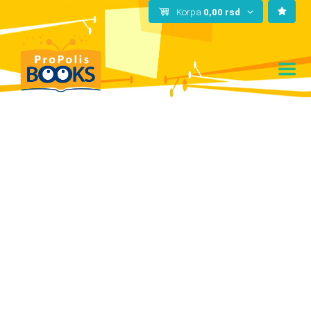
Korpa
0,00
rsd
Build
your
dreams
in 3D
Modeling
Više