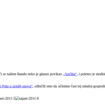
ući se našem štandu neko je glasno povikao
„Apćiha“
, i poleteo je straš
 i Patu u zemlji snova“
, odlučili smo da učinimo čast toj mladoj gospodi