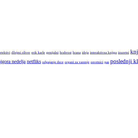
knj
etektivi
džejmi oliver
erik karle
genijalni
hrabrost
hrana
ideja
interaktivna knjiga
izuzetni
poslednji kl
jgora nedelja
netfliks
odgajanje dece
organi za varenje
osvetnici
pas