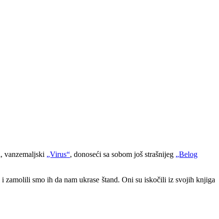
ni, vanzemaljski
„Virus“
, donoseći sa sobom još strašnijeg
„Belog
 i zamolili smo ih da nam ukrase štand. Oni su iskočili iz svojih knjiga