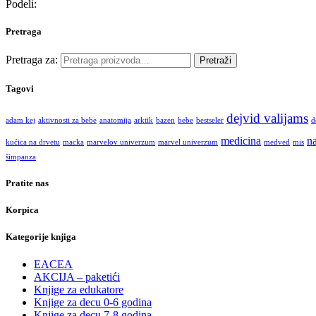
Podeli:
Pretraga
Pretraga za:
Pretraži
Tagovi
dejvid valijams
adam kej
aktivnosti za bebe
anatomija
arktik
bazen
bebe
bestseler
d
medicina
na
kućica na drvetu
macka
marvelov univerzum
marvel univerzum
medved
mis
šimpanza
Pratite nas
Korpica
Kategorije knjiga
EACEA
AKCIJA – paketići
Knjige za edukatore
Knjige za decu 0-6 godina
Knjige za decu 7-8 godina