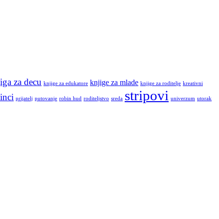
iga za decu
knjige za mlade
knjige za edukatore
knjige za roditelje
kreativni
stripovi
inci
prijatelj
putovanje
robin hud
roditeljstvo
sreda
univerzum
utorak