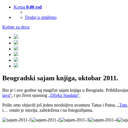
Korpa
0,00
rsd
Dodaj u omiljeno
Knjige za decu
Beogradski sajam knjiga, oktobar 2011.
B
io je i ove godine taj magični sajam knjiga u Beogradu. Približavaj
lava“
, i po život opasnog
„Džeka Spadala“
.
Pošto smo objavili još jednu neodoljivu avanturu Tatua i Patua, „
Tatu
i… ostalo je istorija, zabeležena i na fotografijama.