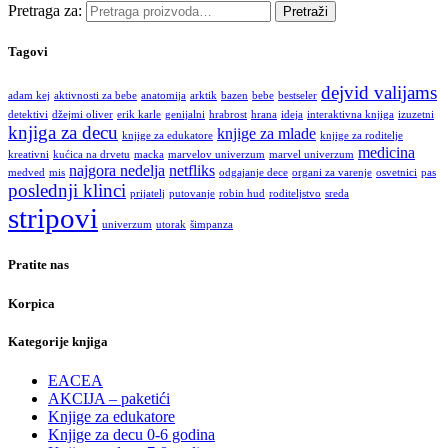
Pretraga za:
Pretraži
Tagovi
dejvid valijams
adam kej
aktivnosti za bebe
anatomija
arktik
bazen
bebe
bestseler
detektivi
džejmi oliver
erik karle
genijalni
hrabrost
hrana
ideja
interaktivna knjiga
izuzetni
knjiga za decu
knjige za mlade
knjige za edukatore
knjige za roditelje
medicina
kreativni
kućica na drvetu
macka
marvelov univerzum
marvel univerzum
najgora nedelja
netfliks
medved
mis
odgajanje dece
organi za varenje
osvetnici
pas
poslednji klinci
prijatelj
putovanje
robin hud
roditeljstvo
sreda
stripovi
univerzum
utorak
šimpanza
Pratite nas
Korpica
Kategorije knjiga
EACEA
AKCIJA – paketići
Knjige za edukatore
Knjige za decu 0-6 godina