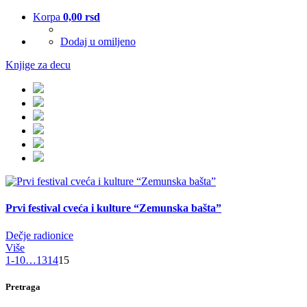
Korpa
0,00
rsd
Dodaj u omiljeno
Knjige za decu
Prvi festival cveća i kulture “Zemunska bašta”
Dečje radionice
Više
1-10
…
13
14
15
Pretraga