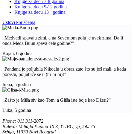
Knjige za decu 7-8 godina
Knjige za decu 9-12 godina
Knjige za decu 13+ godina
Uslovi korišćenja
„Medvedi spavaju zimi, a na Severnom polu je uvek zima. Da li
onda Meda Buuu spava cele godine?”
Bojan, 6 godina
„Pandana je poljubila Nikoalu u obraz zato što su još mali, a kada
porastu, poljubiće se u (hi-hi-hi)!”
Irena, 5 godina
„Zašto je Miša siv kao Tom, a Gliša iste boje kao Džeri?”
Luka, 5 godina
Phone: 011 311-2072
Bulevar Mihajla Pupina 10 Z, YUBC, vp, lok. 75
Srbija, 11070 Novi Beograd