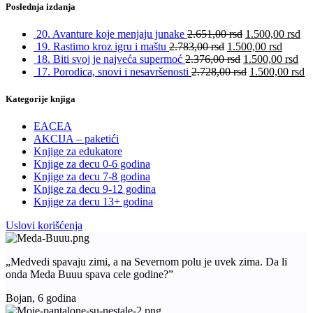
Poslednja izdanja
20. Avanture koje menjaju junake
2.651,00
rsd
1.500,00
rsd
19. Rastimo kroz igru i maštu
2.783,00
rsd
1.500,00
rsd
18. Biti svoj je najveća supermoć
2.376,00
rsd
1.500,00
rsd
17. Porodica, snovi i nesavršenosti
2.728,00
rsd
1.500,00
rsd
Kategorije knjiga
EACEA
AKCIJA – paketići
Knjige za edukatore
Knjige za decu 0-6 godina
Knjige za decu 7-8 godina
Knjige za decu 9-12 godina
Knjige za decu 13+ godina
Uslovi korišćenja
„Medvedi spavaju zimi, a na Severnom polu je uvek zima. Da li
onda Meda Buuu spava cele godine?”
Bojan, 6 godina