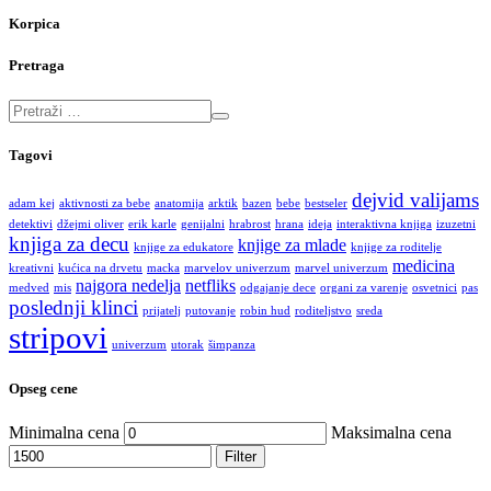
Korpica
Pretraga
Tagovi
dejvid valijams
adam kej
aktivnosti za bebe
anatomija
arktik
bazen
bebe
bestseler
detektivi
džejmi oliver
erik karle
genijalni
hrabrost
hrana
ideja
interaktivna knjiga
izuzetni
knjiga za decu
knjige za mlade
knjige za edukatore
knjige za roditelje
medicina
kreativni
kućica na drvetu
macka
marvelov univerzum
marvel univerzum
najgora nedelja
netfliks
medved
mis
odgajanje dece
organi za varenje
osvetnici
pas
poslednji klinci
prijatelj
putovanje
robin hud
roditeljstvo
sreda
stripovi
univerzum
utorak
šimpanza
Opseg cene
Minimalna cena
Maksimalna cena
Filter