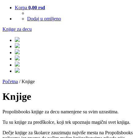
Korpa
0,00
rsd
Dodaj u omiljeno
Knjige za decu
Početna
/ Knjige
Knjige
Propolisbooks knjige za decu namenjene su svim uzrastima.
Tu su knjige za predškolce, koji tek upoznaju magični svet knjiga.
Dečje knjige za školarce zauzimaju najviše mesta na Propolisbooks