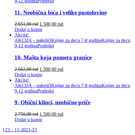
9-12 godina
Pogledaj
11. Neobična bića i velike pustolovine
2.651,00
rsd
1.500,00
rsd
Dodaj u korpu
Akcija!
AKCIJA – paketići
Knjige za decu 7-8 godina
Knjige za decu
9-12 godina
Pogledaj
10. Mašta koja pomera granice
2.662,00
rsd
1.500,00
rsd
Dodaj u korpu
Akcija!
AKCIJA – paketići
Knjige za decu 7-8 godina
Knjige za decu
9-12 godina
Pogledaj
9. Obični klinci, neobične priče
2.750,00
rsd
1.500,00
rsd
Dodaj u korpu
1
2
3
…
11-20
21-23