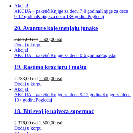
Akcija!
AKCIJA – paketići
Knjige za decu 7-8 godina
Knjige za decu
9-12 godina
Knjige za decu 13+ godina
Pogledaj
20. Avanture koje menjaju junake
2.651,00
rsd
1.500,00
rsd
Dodaj u korpu
Akcija!
AKCIJA – paketići
Knjige za decu 0-6 godina
Pogledaj
19. Rastimo kroz igru i maštu
2.783,00
rsd
1.500,00
rsd
Dodaj u korpu
Akcija!
AKCIJA – paketići
Knjige za decu 9-12 godina
Knjige za decu
13+ godina
Pogledaj
18. Biti svoj je najveća supermoć
2.376,00
rsd
1.500,00
rsd
Dodaj u korpu