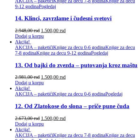
AKCIJA – paketići
Knjige za decu 7-8 godina
Knjige za decu
9-12 godina
Pogledaj
14. Klinci, zavrzlame i čudesni svetovi
2.948,00
rsd
1.500,00
rsd
Dodaj u korpu
Akcija!
AKCIJA – paketići
Knjige za decu 0-6 godina
Knjige za decu
7-8 godina
Knjige za decu 9-12 godina
Pogledaj
13. Od bajki do zvezda – putovanja kroz maštu
2.981,00
rsd
1.500,00
rsd
Dodaj u korpu
Akcija!
AKCIJA – paketići
Knjige za decu 0-6 godina
Pogledaj
12. Od Zlatokose do slona – priče pune čuda
2.673,00
rsd
1.500,00
rsd
Dodaj u korpu
Akcija!
AKCIJA – paketići
Knjige za decu 7-8 godina
Knjige za decu