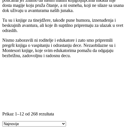
policama jer znamo da našim malim knjigoljupcima nikada nije
dosta magije koju pruža čitanje, a ni osmeha, koji ne silaze sa usana
dok uživaju u avanturama naših junaka.
Tu su i knjige za tinejdžere, takođe pune humora, iznenađenja i
beskrajnih avantura, ali koje ih suptilno pripremaju za ulazak u svet
odraslih.
Nismo zaboravili ni roditelje i edukatore i zato smo pripremili
pregršt knjiga o vaspitanju i odrastanju dece. Nezaobilazne su i
Montesori knjige, koje svim edukatorima pomažu da odgajaju
bezbrižnu, zadovoljnu i radosnu decu.
Prikaz 1–12 od 268 rezultata