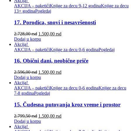
Akcija!
AKCIJA – paketići
Knjige za decu 9-12 godina
Knjige za decu
13+ godina
Pogledaj
17. Porodica, snovi i nesavršenosti
2.728,00
rsd
1.500,00
rsd
Dodaj u korpu
Akcija!
AKCIJA – paketići
Knjige za decu 0-6 godina
Pogledaj
16. Obični dani, neobične priče
2.596,00
rsd
1.500,00
rsd
Dodaj u korpu
Akcija!
AKCIJA – paketići
Knjige za decu 0-6 godina
Knjige za decu
7-8 godina
Pogledaj
15. Čudesna putovanja kroz vreme i prostor
2.799,50
rsd
1.500,00
rsd
Dodaj u korpu
Akcija!