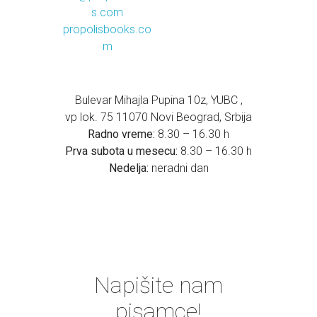
s.com
propolisbooks.co
m
Bulevar Mihajla Pupina 10z, YUBC ,
vp lok. 75 11070 Novi Beograd, Srbija
Radno vreme:
8.30 – 16.30 h
Prva subota u mesecu:
8.30 – 16.30 h
Nedelja:
neradni dan
Napišite nam
pisamce!